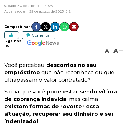
sábado, 30 de agosto de 2025
Atualizado em 29 de agosto de 2025 13:24
Compartilhar
Comentar
Siga-nos
no
A
A
Você percebeu
descontos no seu
empréstimo
que não reconhece ou que
ultrapassam o valor contratado?
Saiba que você
pode estar sendo vítima
de cobrança indevida
, mas calma:
existem formas de reverter essa
situação, recuperar seu dinheiro e ser
indenizado!