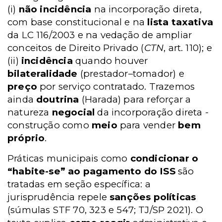
(i)
não incidência
na incorporação direta,
com base constitucional e na
lista taxativa
da LC 116/2003 e na vedação de ampliar
conceitos de Direito Privado (
CTN
, art. 110); e
(ii)
incidência
quando houver
bilateralidade
(prestador–tomador) e
preço
por serviço contratado. Trazemos
ainda
doutrina
(Harada) para reforçar a
natureza
negocial
da incorporação direta -
construção como
meio
para vender
bem
próprio
.
Práticas municipais como
condicionar o
“habite-se” ao pagamento do ISS
são
tratadas em seção específica: a
jurisprudência repele
sanções políticas
(súmulas STF 70, 323 e 547; TJ/SP 2021). O