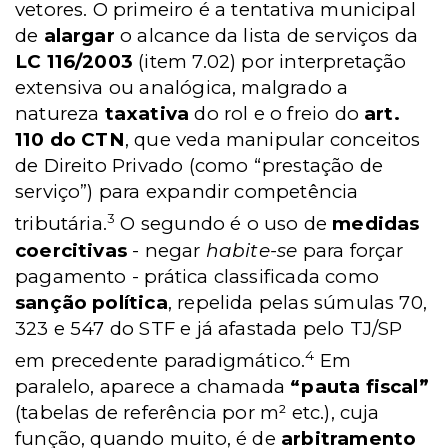
vetores. O primeiro é a tentativa municipal
de
alargar
o alcance da lista de serviços da
LC 116/2003
(item 7.02) por interpretação
extensiva ou analógica, malgrado a
natureza
taxativa
do rol e o freio do
art.
110 do CTN
, que veda manipular conceitos
de Direito Privado (como “prestação de
serviço”) para expandir competência
3
tributária.
O segundo é o uso de
medidas
coercitivas
- negar
habite-se
para forçar
pagamento - prática classificada como
sanção política
, repelida pelas súmulas 70,
323 e 547 do STF e já afastada pelo TJ/SP
4
em precedente paradigmático.
Em
paralelo, aparece a chamada
“pauta fiscal”
(tabelas de referência por m² etc.), cuja
função, quando muito, é de
arbitramento