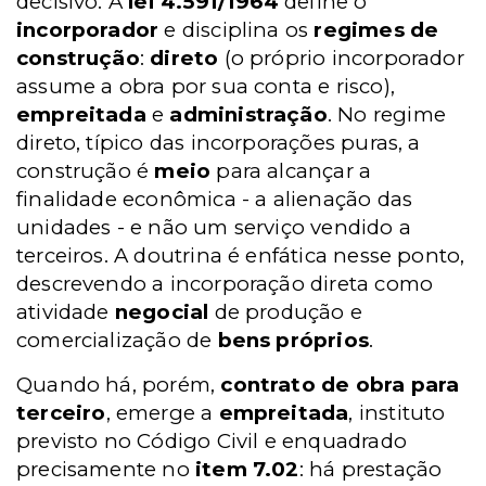
decisivo. A
l
ei 4.591/1964
define o
incorporador
e disciplina os
regimes de
construção
:
direto
(o próprio incorporador
assume a obra por sua conta e risco),
empreitada
e
administração
. No regime
direto, típico das incorporações puras, a
construção é
meio
para alcançar a
finalidade econômica - a alienação das
unidades - e não um serviço vendido a
terceiros. A doutrina é enfática nesse ponto,
descrevendo a incorporação direta como
atividade
negocial
de produção e
comercialização de
bens próprios
.
Quando há, porém,
contrato de obra para
terceiro
, emerge a
empreitada
, instituto
previsto no Código Civil e enquadrado
precisamente no
item 7.02
: há prestação