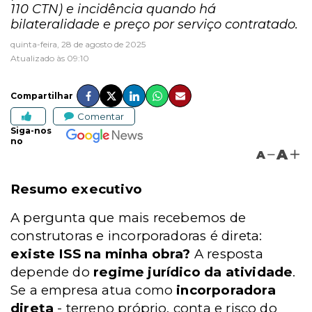
110 CTN) e incidência quando há
bilateralidade e preço por serviço contratado.
quinta-feira, 28 de agosto de 2025
Atualizado às 09:10
Compartilhar
Comentar
Siga-nos
no
A
A
Resumo executivo
A pergunta que mais recebemos de
construtoras e incorporadoras é direta:
existe ISS na minha obra?
A resposta
depende do
regime jurídico da atividade
.
Se a empresa atua como
incorporadora
direta
- terreno próprio, conta e risco do