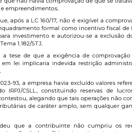
e que não havia comprovação de que se tratava
de empreendimentos.
ue, após a LC 160/17, não é exigível a comprov
nquadramento formal como incentivo fiscal de
ara investimento e autorizou-se a exclusão d
 Tema 1.182/STJ.
a a tese de que a exigência de comprovação 
 em lei implicaria indevida restrição administr
.
023-93, a empresa havia excluído valores refer
o IRPJ/CSLL, constituindo reservas de lucr
contestou, alegando que tais operações não con
ributárias de caráter amplo, sem qualquer ga
ndeu que a contribuinte não cumpriu os req