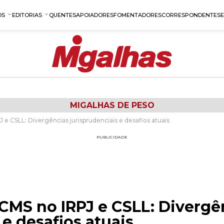
OS
EDITORIAS
QUENTES
APOIADORES
FOMENTADORES
CORRESPONDENTES
MIGALHAS DE PESO
e CSLL: Divergências jurisprudenciais e desafios atuais
PUBLICIDADE
CMS no IRPJ e CSLL: Divergê
 e desafios atuais