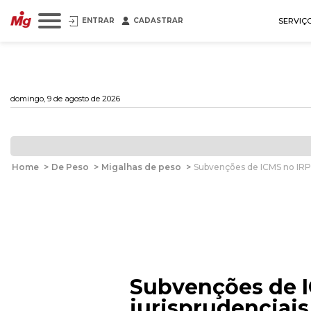
ENTRAR
CADASTRAR
SERVIÇ
domingo, 9 de agosto de 2026
Home
>
De Peso
>
Migalhas de peso
>
Subvenções de ICMS no IRPJ 
Subvenções de I
jurisprudenciais