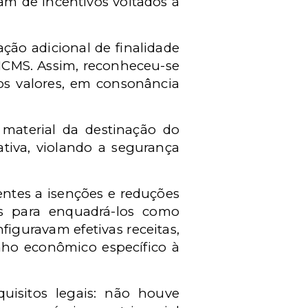
m de incentivos voltados à
ação adicional de finalidade
 ICMS. Assim, reconheceu-se
os valores, em consonância
material da destinação do
ativa, violando a segurança
entes a isenções e reduções
os para enquadrá-los como
figuravam efetivas receitas,
nho econômico específico à
uisitos legais: não houve