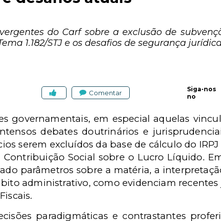
divergentes do Carf sobre a exclusão de subvenç
ma 1.182/STJ e os desafios de segurança jurídica
Siga-nos
Comentar
no
s governamentais, em especial aquelas vincula
ntensos debates doutrinários e jurisprudenciai
ícios serem excluídos da base de cálculo do IRP
- Contribuição Social sobre o Lucro Líquido. 
ado parâmetros sobre a matéria, a interpretaçã
bito administrativo, como evidenciam recentes 
Fiscais.
ecisões paradigmáticas e contrastantes profe