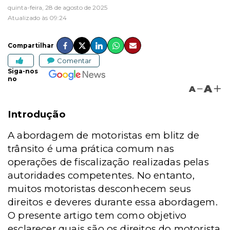
quinta-feira, 28 de agosto de 2025
Atualizado às 09:24
Compartilhar
Comentar
Siga-nos
no
A
A
Introdução
A abordagem de motoristas em blitz de
trânsito é uma prática comum nas
operações de fiscalização realizadas pelas
autoridades competentes. No entanto,
muitos motoristas desconhecem seus
direitos e deveres durante essa abordagem.
O presente artigo tem como objetivo
esclarecer quais são os direitos do motorista