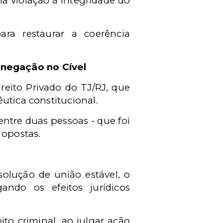
a violação à integridade do
ara restaurar a coerência
 negação no Cível
reito Privado do TJ/RJ, que
êutica constitucional.
entre duas pessoas - que foi
 opostas.
solução de união estável, o
ando os efeitos jurídicos
ito criminal, ao julgar ação