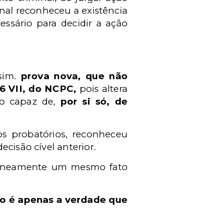
nal reconheceu a existência
essário para decidir a ação
 sim.
prova nova, que não
66 VII, do NCPC,
pois altera
do capaz de,
por si só, de
s probatórios, reconheceu
cisão cível anterior.
ltaneamente um mesmo fato
Não é apenas a verdade que