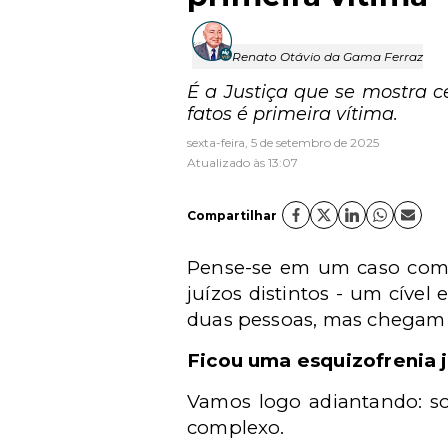
Renato Otávio da Gama Ferraz
É a Justiça que se mostra c
fatos é primeira vítima.
sexta-feira, 5 de setembro de 2025
Atualizado às 13:07
Compartilhar
Pense-se em um caso compl
juízos distintos - um cível
duas pessoas, mas chegam 
Ficou uma esquizofrenia j
Vamos logo adiantando: so
complexo.