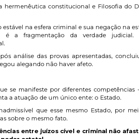
a hermenêutica constitucional e Filosofia do Di
estável na esfera criminal e sua negação na es
al: é a fragmentação da verdade judicial
l.
 após análise das provas apresentadas, conclui
l negou alegando não haver afeto.
ue se manifeste por diferentes competências - 
enta a atuação de um único ente: o Estado.
 inadmissível que esse mesmo Estado, por meio
rias sobre o mesmo fato.
cias entre juízos cível e criminal não afast