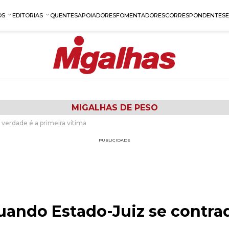
OS
EDITORIAS
QUENTES
APOIADORES
FOMENTADORES
CORRESPONDENTES
MIGALHAS DE PESO
 verdade é a primeira vítima
PUBLICIDADE
uando Estado-Juiz se contrad