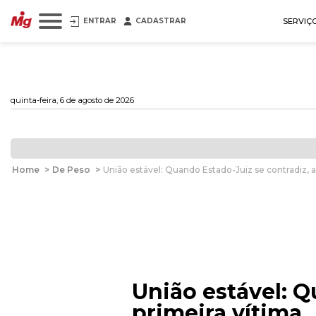
ENTRAR
CADASTRAR
SERVIÇ
quinta-feira, 6 de agosto de 2026
Home
>
De Peso
>
União estável: Quando Estado-Juiz se contradiz, a
União estável: Q
primeira vítima