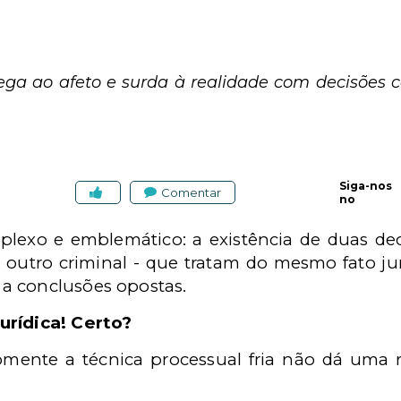
ega ao afeto e surda à realidade com decisões c
Siga-nos
Comentar
no
exo e emblemático: a existência de duas decis
 e outro criminal - que tratam do mesmo fato jur
a conclusões opostas.
urídica! Certo?
mente a técnica processual fria não dá uma r