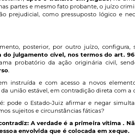
as partes e mesmo fato probante, o juízo crimi
ão prejudicial, como pressuposto lógico e nec
ento, posterior, por outro juízo, configura,
a do julgamento cível, nos termos do art. 9
ma probatório da ação originária civil, sen
rso
.
em instruída e com acesso a novos elemento
da união estável, em contradição direta com a de
é: pode o Estado-Juiz afirmar e negar simu
os sujeitos e circunstâncias fáticas?
ontradiz: A verdade é a primeira vítima . 
 pessoa envolvida que é colocada em xeque.