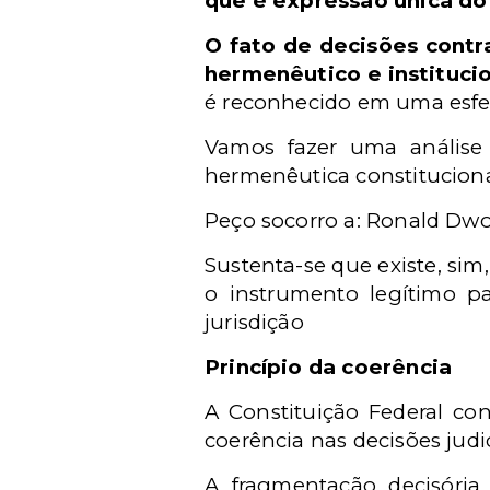
que é expressão única do
O fato de decisões contra
hermenêutico e instituci
é reconhecido em uma esfera
Vamos fazer uma análise c
hermenêutica constitucional 
Peço socorro a: Ronald Dwo
Sustenta-se que existe, sim,
o instrumento legítimo par
jurisdição
Princípio da coerência
A Constituição Federal con
coerência nas decisões judic
A fragmentação decisória