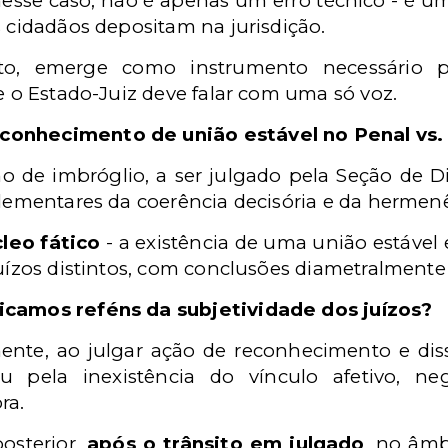
nesse caso, não é apenas um erro técnico - é um
s cidadãos depositam na jurisdição.
nto, emerge como instrumento necessário p
ue o Estado-Juiz deve falar com uma só voz.
conhecimento de união estável no Penal vs.
no de imbróglio, a ser julgado pela Seção de Di
elementares da coerência decisória e da hermen
eo fático
- a existência de uma união estável 
juízos distintos, com conclusões diametralmente
icamos reféns da subjetividade dos juízos?
ente, ao julgar ação de reconhecimento e dis
u pela inexistência do vínculo afetivo, neg
ra.
osterior,
após o trânsito em julgado
, no âmb