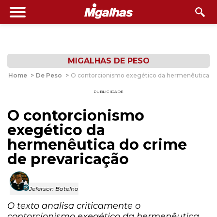
MIGALHAS DE PESO
Home
>
De Peso
>
O contorcionismo exegético da hermenêutica do
PUBLICIDADE
O contorcionismo
exegético da
hermenêutica do crime
de prevaricação
Jeferson Botelho
O texto analisa criticamente o
contorcionismo exegético da hermenêutica