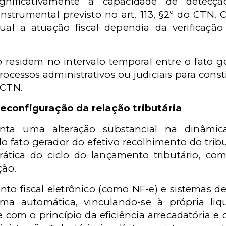
nificativamente a capacidade de detecçã
strumental previsto no art. 113, §2º do CTN.
ual a atuação fiscal dependia da verificação
 residem no intervalo temporal entre o fato ge
essos administrativos ou judiciais para constit
 CTN.
configuração da relação tributária
nta uma alteração substancial na dinâmica 
ato gerador do efetivo recolhimento do tributo.
rática do ciclo do lançamento tributário, co
ão.
nto fiscal eletrônico (como NF-e) e sistemas 
rma automática, vinculando-se à própria liq
 com o princípio da eficiência arrecadatória e