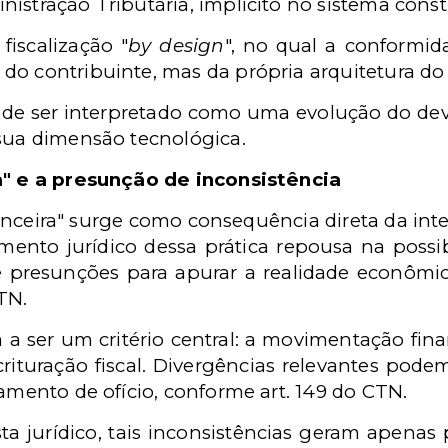
istração Tributária, implícito no sistema consti
iscalização "
by design
", no qual a conformid
do contribuinte, mas da própria arquitetura do
de ser interpretado como uma evolução do dev
 sua dimensão tecnológica.
a" e a presunção de inconsistência
nceira" surge como consequência direta da integ
amento jurídico dessa prática repousa na possi
os e presunções para apurar a realidade econômi
TN.
 a ser um critério central: a movimentação fin
rituração fiscal. Divergências relevantes pod
çamento de ofício, conforme art. 149 do CTN.
ta jurídico, tais inconsistências geram apenas 