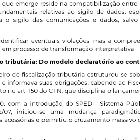
l que emerge reside na compatibilização entre 
undamentais relativas ao sigilo de dados, espe
ra o sigilo das comunicações e dados, salvo
identificar eventuais violações, mas a compre
tá em processo de transformação interpretativa.
ão tributária: Do modelo declaratório ao con
eiro de fiscalização tributária estruturou-se sob
e informava suas obrigações, cabendo ao Fisco f
o no art. 150 do CTN, que disciplina o lançam
00, com a introdução do
SPED -
Sistema Públi
22/07, iniciou-se uma mudança paradigmát
s acessórias e permitiu o cruzamento massivo d