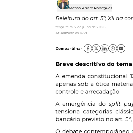
Marcel André Rodrigues
Releitura do art. 5º, XII da c
terça-feira, 7 de julho de 2026
Atualizado às 16:21
Compartilhar
Breve descritivo do tema
A emenda constitucional 13
apenas sob a ótica materi
controle e arrecadação.
A emergência do
split p
tensiona categorias clássi
bancário previsto no art. 5º,
O debate contemporâneo de