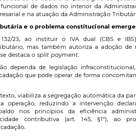
o funcional de dados no interior da Administr
esarial e na atuação da Administração Tributári
ributária e o problema constitucional emerg
 132/23, ao instituir o IVA dual (CBS e IB
tributário, mas também autoriza a adoção d
 se destaca o
split payment
.
 dependa de legislação infraconstitucional, 
ecadação que pode operar de forma concomitant
ntexto, viabiliza a segregação automática da pa
da operação, reduzindo a intervenção declara
ldo nos princípios da eficiência administr
cidade contributiva (art. 145, §1º), ao p
ecadação.