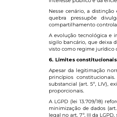
interesse público e da efici
Nesse cenário, a distinção 
quebra pressupõe divulg
compartilhamento controlad
A evolução tecnológica e i
sigilo bancário, que deixa 
visto como regime jurídico 
6. Limites constitucionai
Apesar da legitimação norm
princípios constitucionai
substancial (art. 5º, LIV),
proporcionais.
A LGPD (lei 13.709/18) ref
minimização de dados (art
legal no art. 7º, III da LGP