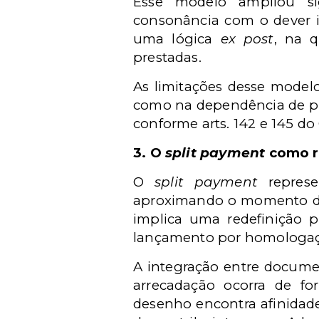
Esse modelo ampliou sig
consonância com o dever in
uma lógica
ex post
, na q
prestadas.
As limitações desse modelo
como na dependência de proc
conforme arts. 142 e 145 do
3. O
split payment
como re
O
split payment
represe
aproximando o momento do f
implica uma redefinição p
lançamento por homologaç
A integração entre docume
arrecadação ocorra de fo
desenho encontra afinidade