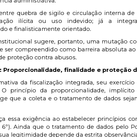
ência administrativa.
entre quebra de sigilo e circulação interna de
ação ilícita ou uso indevido; já a integra
o e finalisticamente orientado.
nstitucional sugere, portanto, uma mutação co
de ser compreendido como barreira absoluta ao 
de proteção contra abusos.
s: Proporcionalidade, finalidade e proteção 
ativa da fiscalização integrada, seu exercício 
s. O princípio da proporcionalidade, implícit
 exige que a coleta e o tratamento de dados se
orça essa exigência ao estabelecer princípios c
. 6º). Ainda que o tratamento de dados pelo P
D, sua legitimidade depende da estrita observânc