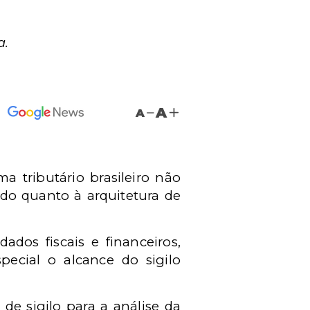
a.
A
A
a tributário brasileiro não
do quanto à arquitetura de
ados fiscais e financeiros,
special o alcance do sigilo
e sigilo para a análise da