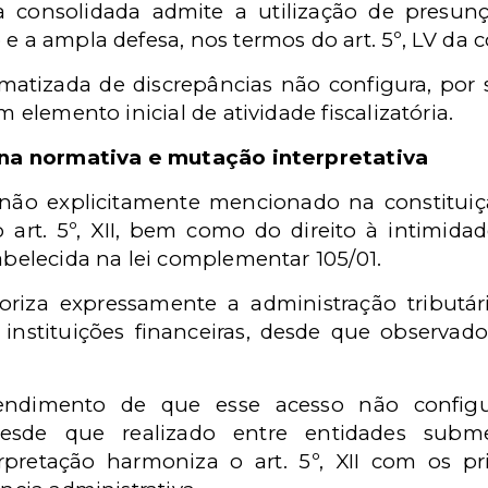
ia consolidada admite a utilização de presun
e a ampla defesa, nos termos do art. 5º, LV da c
matizada de discrepâncias não configura, por si
m elemento inicial de atividade fiscalizatória.
plina normativa e mutação interpretativa
 não explicitamente mencionado na constituiç
 art. 5º, XII, bem como do direito à intimidade 
tabelecida na lei complementar 105/01.
oriza expressamente a administração tributár
 instituições financeiras, desde que observad
ndimento de que esse acesso não configu
, desde que realizado entre entidades subm
terpretação harmoniza o art. 5º, XII com os p