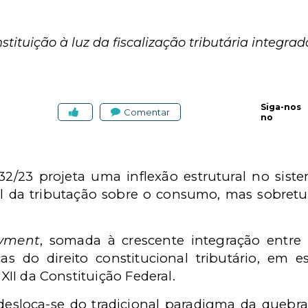
onstituição à luz da fiscalização tributária integrad
Siga-nos
Comentar
no
2/23 projeta uma inflexão estrutural no sistem
al da tributação sobre o consumo, mas sobretu
ayment
, somada à crescente integração entre d
cas do direito constitucional tributário, em e
 XII da Constituição Federal.
sloca-se do tradicional paradigma da quebra d