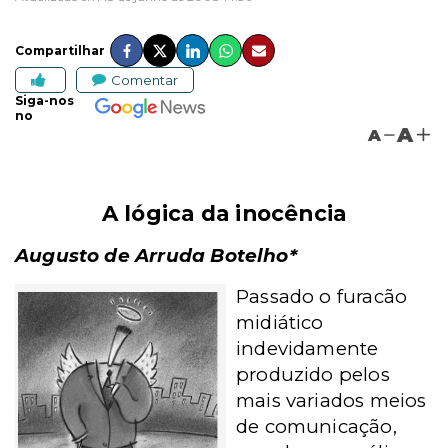
Compartilhar
Comentar
Siga-nos
no
A
A
A lógica da inocência
Augusto de Arruda Botelho*
Passado o furacão
midiático
indevidamente
produzido pelos
mais variados meios
de comunicação,