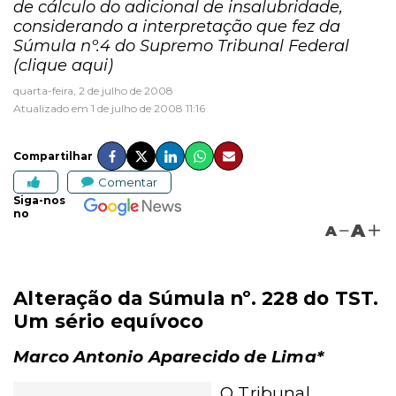
de cálculo do adicional de insalubridade,
considerando a interpretação que fez da
Súmula nº.4 do Supremo Tribunal Federal
(clique aqui)
quarta-feira, 2 de julho de 2008
Atualizado em 1 de julho de 2008 11:16
Compartilhar
Comentar
Siga-nos
no
A
A
Alteração da Súmula nº. 228 do TST.
Um sério equívoco
Marco Antonio Aparecido de Lima*
O Tribunal