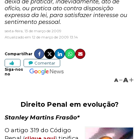
deixa de praticar, indevidamente, ato de
ofício, ou pratica ato contra disposição
expressa da lei, para satisfazer interesse ou
sentimento pessoal.
sexta-feira, 13 de março de 2009
Atualizado em 12 de março de 2009 13:14
Compartilhar
Comentar
Siga-nos
no
A
A
Direito Penal em evolução?
Stanley Martins Frasão*
O artigo 319 do Código
Penal
tipifica
(
clique aqui
)