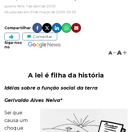
quarta-feira, 1 de abril de 2009
Atualizado em 31 de março de 2009 09:33
Compartilhar
Comentar
Siga-nos
no
A
A
A lei é filha da história
Idéias sobre a função social da terra
Gerivaldo Alves Neiva*
Sei que
causa um
choque