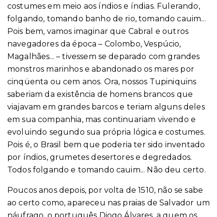
costumes em meio aos índios e índias. Fulerando,
folgando, tomando banho de rio, tomando cauim...
Pois bem, vamos imaginar que Cabral e outros
navegadores da época – Colombo, Vespúcio,
Magalhães... – tivessem se deparado com grandes
monstros marinhos e abandonado os mares por
cinqüenta ou cem anos. Ora, nossos Tupiniquins
saberiam da existência de homens brancos que
viajavam em grandes barcos e teriam alguns deles
em sua companhia, mas continuariam vivendo e
evoluindo segundo sua própria lógica e costumes.
Pois é, o Brasil bem que poderia ter sido inventado
por índios, grumetes desertores e degredados.
Todos folgando e tomando cauim... Não deu certo.
Poucos anos depois, por volta de 1510, não se sabe
ao certo como, apareceu nas praias de Salvador um
náufrago, o português Diogo Álvares, a quem os