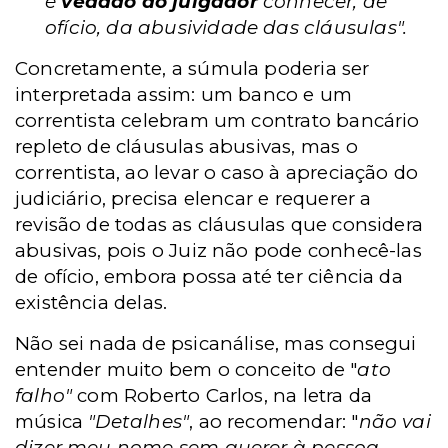
é
vedado ao julgador
conhecer, de
ofício, da abusividade das cláusulas".
Concretamente, a súmula poderia ser
interpretada assim: um banco e um
correntista celebram um contrato bancário
repleto de cláusulas abusivas, mas o
correntista, ao levar o caso à apreciação do
judiciário, precisa elencar e requerer a
revisão de todas as cláusulas que considera
abusivas, pois o Juiz não pode conhecê-las
de ofício, embora possa até ter ciência da
existência delas.
Não sei nada de psicanálise, mas consegui
entender muito bem o conceito de "
ato
falho"
com Roberto Carlos, na letra da
música
"Detalhes"
, ao recomendar: "
não vai
dizer meu nome sem querer à pessoa