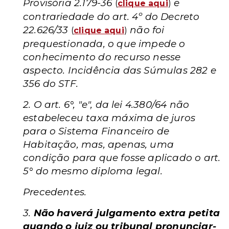
Provisória 2.179-36
e
(
clique aqui
)
contrariedade do art. 4º do Decreto
22.626/33
não foi
(
clique aqui
)
prequestionada, o que impede o
conhecimento do recurso nesse
aspecto. Incidência das Súmulas 282 e
356 do STF.
2. O art. 6°, "e", da lei 4.380/64 não
estabeleceu taxa máxima de juros
para o Sistema Financeiro de
Habitação, mas, apenas, uma
condição para que fosse aplicado o art.
5° do mesmo diploma legal.
Precedentes.
3.
Não haverá julgamento extra petita
quando o juiz ou tribunal pronunciar-