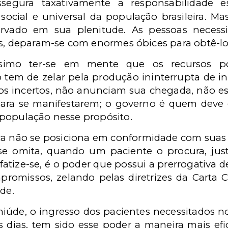
segura taxativamente a responsabilidade e
social e universal da população brasileira. Mas
ervado em sua plenitude. As pessoas neces
es, deparam-se com enormes óbices para obtê-lo
íssimo ter-se em mente que os recursos p
 tem de zelar pela produção ininterrupta de in
os incertos, não anunciam sua chegada, não e
ara se manifestarem; o governo é quem deve e
população nesse propósito.
a não se posiciona em conformidade com suas o
e omita, quando um paciente o procura, just
fatize-se, é o poder que possui a prerrogativa 
romissos, zelando pelas diretrizes da Carta 
de.
amiúde, o ingresso dos pacientes necessitados n
os dias, tem sido esse poder a maneira mais ef