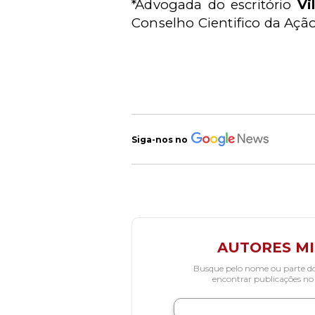
*Advogada do escritório
Vi
Conselho Cientifico da Ação
Siga-nos no
AUTORES M
Busque pelo nome ou parte d
encontrar publicações no