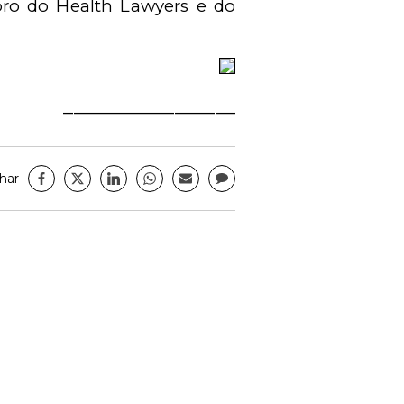
ro do Health Lawyers e do
_________________
har