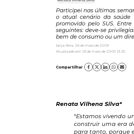
Participei nas últimas sema
o atual cenário da saúde 
promovido pelo SUS. Entre
seguintes: deve-se privileg
bem de consumo ou um direi
terça-feira, 26 de maio de 2009
Atualizado em 25 de maio de 2009 13:25
Compartilhar
Renata Vilhena Silva*
"
Estamos vivendo um
construir uma era d
para tanto, porque 