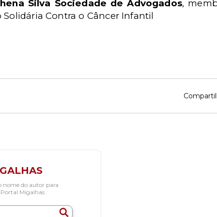
lhena Silva Sociedade de Advogados
, memb
 Solidária Contra o Câncer Infantil
Compartil
IGALHAS
o nome do autor para
 Portal Migalhas.