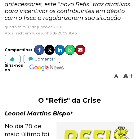
antecessores, este “novo Refis” traz atrativos
para incentivar os contribuintes em débito
com o fisco a regularizarem sua situação.
quarta-feira, 17 de junho de 2009
Atualizado em 16 de junho de 2009 11:46
Compartilhar
Comentar
Siga-nos
no
A
A
O "Refis" da Crise
Leonel Martins Bispo*
No dia 28 de
maio último foi