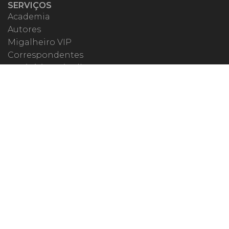
SERVIÇOS
Academia
Autores
Migalheiro VIP
Correspondentes
Escritórios Migalhas
Eventos Migalhas
Livraria
Precatórios
Webinar
ESPECIAIS
#covid19
dr. Pintassilgo
Lula Fala
Vazamentos Lava Jato
MIGALHEIRO