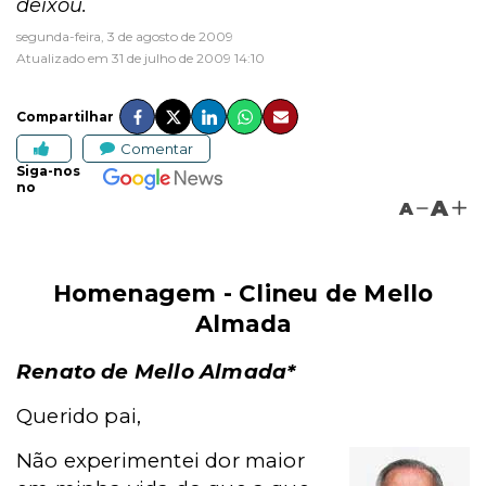
deixou.
segunda-feira, 3 de agosto de 2009
Atualizado em 31 de julho de 2009 14:10
Compartilhar
Comentar
Siga-nos
no
A
A
Homenagem - Clineu de Mello
Almada
Renato de Mello Almada*
Querido pai,
Não experimentei dor maior