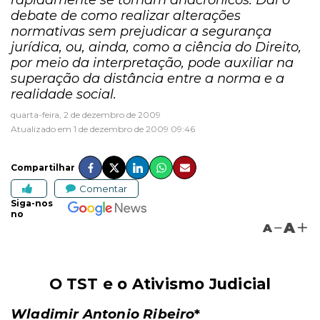
rapidamente se tornam anacrônicos. Daí o
debate de como realizar alterações
normativas sem prejudicar a segurança
jurídica, ou, ainda, como a ciência do Direito,
por meio da interpretação, pode auxiliar na
superação da distância entre a norma e a
realidade social.
quarta-feira, 2 de dezembro de 2009
Atualizado em 1 de dezembro de 2009 09:46
Compartilhar
Comentar
Siga-nos
no
A
A
O TST e o Ativismo Judicial
Wladimir Antonio Ribeiro
*