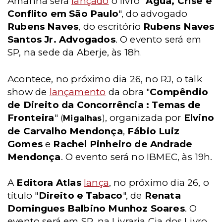
Amanhã será
lançado
o livro "
Água, Crise e
Conflito em São Paulo
", do advogado
Rubens Naves
, do escritório
Rubens Naves
Santos Jr. Advogados
. O evento será em
SP, na sede da Aberje, às 18h
.
Acontece, no próximo dia 26, no RJ, o talk
show de
lançamento
da obra "
Compêndio
de Direito da Concorrência : Temas de
Fronteira
"
, organizada por
Elvino
(
Migalhas
)
de Carvalho Mendonça
,
Fábio Luiz
Gomes
e
Rachel Pinheiro de Andrade
Mendonça
. O evento será no IBMEC, às 19h.
A
Editora Atlas
lança
, no próximo dia 26, o
título "
Direito e Tabaco
", de
Renata
Domingues Balbino Munhoz Soares
. O
evento será em SP, na Livraria Cia dos Livro