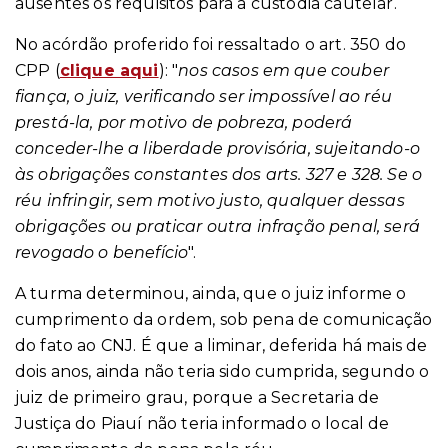
ausentes os requisitos para a custódia cautelar.
No acórdão proferido foi ressaltado o art. 350 do
CPP
(
clique aqui
)
: "
nos casos em que couber
fiança, o juiz, verificando ser impossível ao réu
prestá-la, por motivo de pobreza, poderá
conceder-lhe a liberdade provisória, sujeitando-o
às obrigações constantes dos arts. 327 e 328. Se o
réu infringir, sem motivo justo, qualquer dessas
obrigações ou praticar outra infração penal, será
revogado o benefício
".
A turma determinou, ainda, que o juiz informe o
cumprimento da ordem, sob pena de comunicação
do fato ao CNJ. É que a liminar, deferida há mais de
dois anos, ainda não teria sido cumprida, segundo o
juiz de primeiro grau, porque a Secretaria de
Justiça do Piauí não teria informado o local de