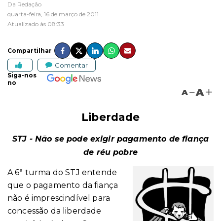
Da Redação
quarta-feira, 16 de março de 2011
Atualizado às 08:33
Compartilhar
Comentar
Siga-nos
no
A
A
Liberdade
STJ - Não se pode exigir pagamento de fiança
de réu pobre
A 6ª turma do STJ entende
que o pagamento da fiança
não é imprescindível para
concessão da liberdade