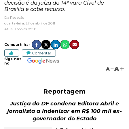
decisão é da juíza da 14ª vara Cível de
Brasília e cabe recurso.
Da Redação
quarta-feira, 27 de abril de 2011
Atualizado às 09:18
Compartilhar
Comentar
Siga-nos
no
A
A
Reportagem
Justiça do DF condena Editora Abril e
jornalista a indenizar em R$ 100 mil ex-
governador do Estado