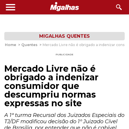
MIGALHAS QUENTES
Home
>
Quentes
>
Mercado Livre não é obrigado a indenizar consu
PUBLICIDADE
Mercado Livre não é
obrigado a indenizar
consumidor que
descumpriu normas
expressas no site
A 1ª turma Recursal dos Juizados Especiais do
TJ/DF modificou decisão do 1º Juizado Cível
de Brasília, por entender que não é cabível