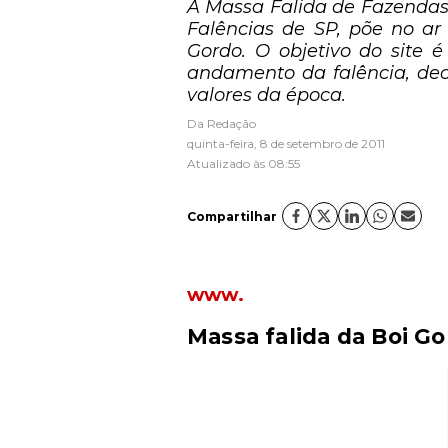
A Massa Falida de Fazendas
Falências de SP, põe no a
Gordo. O objetivo do site é
andamento da falência, dec
valores da época.
Da Redação
quinta-feira, 8 de setembro de 2011
Atualizado às 08:55
Compartilhar
www.
Massa falida da Boi Go