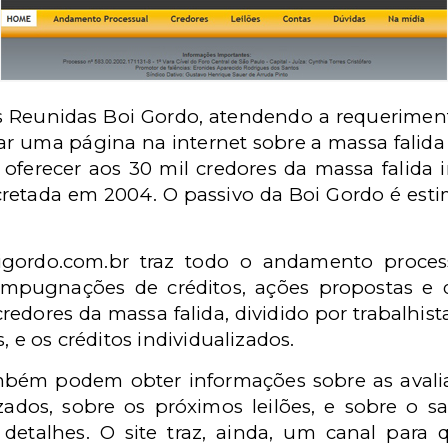
s Reunidas Boi Gordo, atendendo a requeriment
 ar uma página na internet sobre a massa falid
 oferecer aos 30 mil credores da massa falida 
retada em 2004. O passivo da Boi Gordo é est
gordo.com.br traz todo o andamento process
e impugnações de créditos, ações propostas e 
edores da massa falida, dividido por trabalhistas
, e os créditos individualizados.
mbém podem obter informações sobre as aval
izados, sobre os próximos leilões, e sobre o s
 detalhes. O site traz, ainda, um canal para