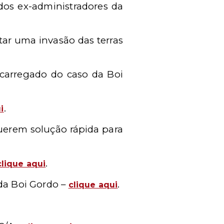
 dos ex-administradores da
itar uma invasão das terras
ncarregado do caso da Boi
.
i
uerem solução rápida para
.
clique aqui
 da Boi Gordo –
.
clique aqui