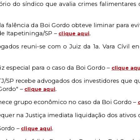
tório do síndico que avalia crimes falimentares
 da falência da Boi Gordo obteve liminar para ev
de Itapetininga/SP –
.
clique aqui
gados reuni-se com o Juiz da 1a. Vara Cívil e
iz especial para o caso da Boi Gordo –
clique aqu
 TJ/SP recebe advogados dos investidores que q
 Gordo" –
.
clique aqui
nhece grupo econômico no caso da Boi Gordo –
 requer na Justiça imediata liquidação dos ativos
 Gordo –
.
clique aqui