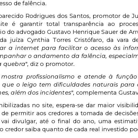
sso de falência.
recido Rodrigues dos Santos, promotor de Jus
site é garantir total transparência ao proce
oio do advogado Gustavo Henrique Sauer de Arr
da juíza Cynthia Torres Cristófaro, da vara 
ar a internet para facilitar o acesso às inf
mpanhar o andamento da falência, especial
a quebra
", diz o promotor.
 mostra profissionalismo e atende à funçã
á que o leigo tem dificuldades naturais pa
es, além dos incidentes
", complementa Gustav
ilizadas no site, espera-se dar maior visibili
m de permitir aos credores a tomada de decisõ
e vai divulgar, até o final do ano, uma estimat
 o credor saiba quanto de cada real investido po