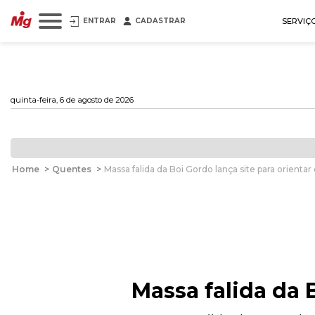
ENTRAR
CADASTRAR
SERVIÇ
quinta-feira, 6 de agosto de 2026
Home
>
Quentes
>
Massa falida da Boi Gordo lança site para orientar
Massa falida da 