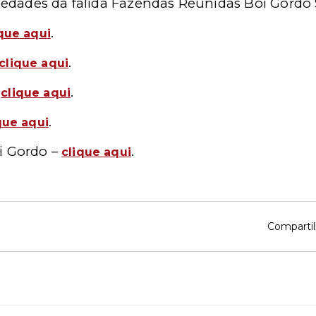
riedades da falida Fazendas Reunidas Boi Gordo
.
ique aqui
.
clique aqui
–
.
clique aqui
.
que aqui
i Gordo –
.
clique aqui
Compartil