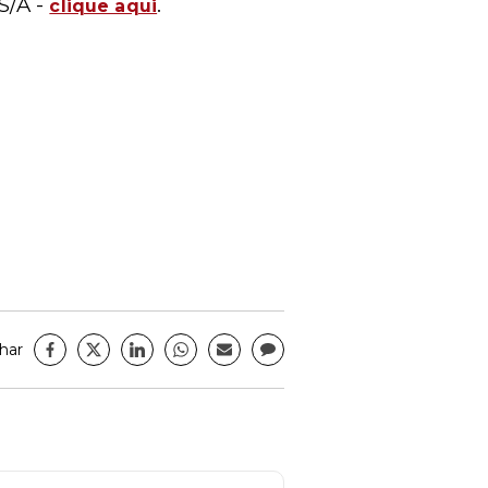
 S/A
-
.
clique aqui
har