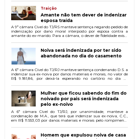
Traição
Amante não tem dever de indenizar
esposa traída
A 9ª câmara Cível do TJ/RS manteve sentença negando pedido de
indenização por dano moral interposto por esposa contra a
amante do ex-marido. Para a câmara, o dever de fidelidade existe
apenas entre os cônjuges e não se estende a terceiro, que não tem
o dever de zelar pelos deveres reciprocamente assumidos pelo
casal.
Noiva será indenizada por ter sido
abandonada no dia do casamento
A 6ª câmara Cível do TJ/RJ manteve sentença condenando D.S. a
indenizar sua ex-noiva por danos materiais e morais, no valor de
R$ 9.181,86, por deixá-la esperando no cartório no dia do
casamento.
Mulher que ficou sabendo do fim do
noivado por pais será indenizada
pelo ex-noivo
A 6ª câmara Cível do TJ/RJ, por unanimidade, manteve a
condenação de M.A., que terá que indenizar sua ex-noiva, C.C.,
em R$ 11.553,03 por danos materiais e morais pelo rompimento
do noivado.
Homem que expulsou noiva de casa