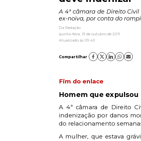
A 4ª câmara de Direito Civ
ex-noiva, por conta do rom
Da Redação
quinta-feira, 13 de outubro de 2011
Atualizado às 09:43
Compartilhar
Fim do enlace
Homem que expulsou n
A 4ª câmara de Direito 
indenização por danos mor
do relacionamento semanas
A mulher, que estava grávi