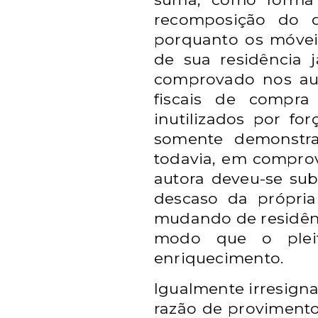
recomposição do d
porquanto os móvei
de
sua residência
comprovado nos aut
fiscais de compra
inutilizados
por for
somente
demonstra
todavia, em
comprov
autora
deveu-se sub
descaso da
própri
mudando de
residên
modo que o
ple
enriquecimento.
Igualmente irresigna
razão de provimento