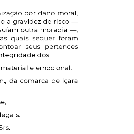
ização por dano moral,
o a gravidez de risco —
suíam outra
moradia —,
 as quais sequer foram
ontoar seus pertences
ntegridade dos
o
material e emocional.
n.
, da comarca de Içara
e,
legais.
Srs.