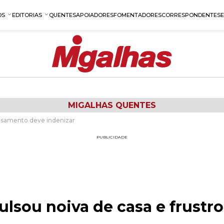
OS
EDITORIAS
QUENTES
APOIADORES
FOMENTADORES
CORRESPONDENTES
MIGALHAS QUENTES
asamento deve indenizar
PUBLICIDADE
sou noiva de casa e frustr