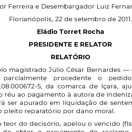
r Ferreira e Desembargador Luiz Fernan
Florianópolis, 22 de setembro de 2011.
Eládio Torret Rocha
PRESIDENTE E RELATOR
RELATÓRIO
lo magistrado Júlio César Bernardes —
u parcialmente procedente o pedi
8.08.000672-5, da comarca de Içara, aj
o réu ao pagamento à autora
de indeniz
rá ser apurado em liquidação
de senten
 pleito reparatório por dano
moral.
eor do decisório, apelou o vencido (fls.
de obter o provimento do reclamo,