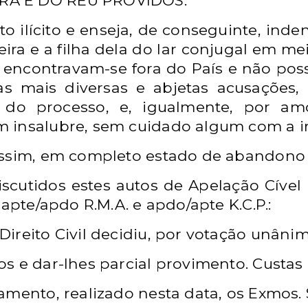
RA E DO RÉU PROVIDOS.
to ilícito e enseja, de conseguinte,
inden
ra e a filha
dela do lar conjugal em mei
encontravam-se fora do País e não pos
as mais diversas e abjetas
acusações,
o do
processo, e, igualmente, por am
 insalubre, sem cuidado algum com a i
 assim, em completo estado de abandon
discutidos estes autos de Apelação Cível 
o apte/apdo R.M.A.
e apdo/apte K.C.P.:
ireito Civil decidiu, por votação unânim
s e dar-lhes parcial provimento. Custas 
amento, realizado nesta data, os Exmos. 