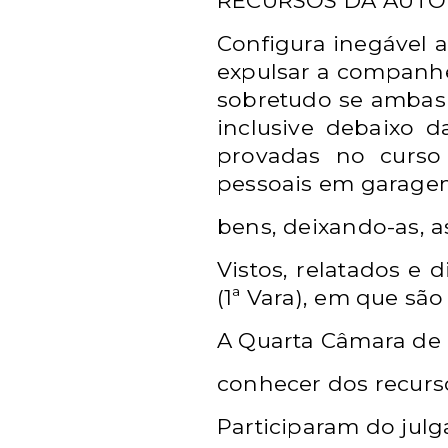
RECURSOS
DA AUTO
Configura inegável a
expulsar a companhei
sobretudo se
ambas 
inclusive debaixo d
provadas no curs
pessoais
em garagem
bens, deixando-as,
Vistos, relatados e 
(1ª Vara), em que sã
A Quarta Câmara de D
conhecer dos recurso
Participaram do julg