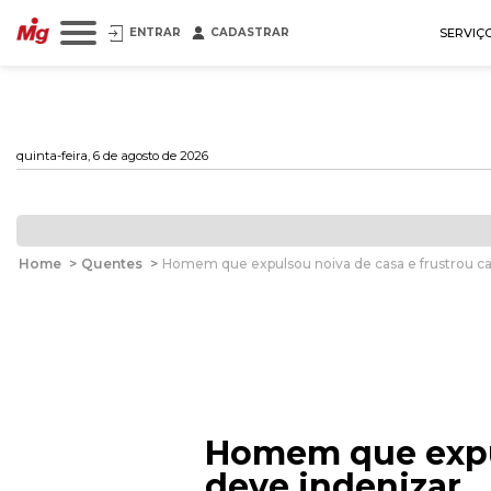
ENTRAR
CADASTRAR
SERVIÇ
quinta-feira, 6 de agosto de 2026
Home
>
Quentes
>
Homem que expulsou noiva de casa e frustrou c
Homem que expul
deve indenizar