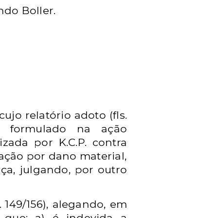
do Boller.
 cujo
relatório adoto (fls.
do formulado na
ação
uizada por K.C.P.
contra
ação por dano material,
ça, julgando, por outro
 149/156),
alegando, em
 que: a) é indevida
a