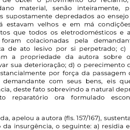
ano material, senão inteiramente, 
s supostamente depredados ao ensejo 
 já estavam velhos e em má condições
os que todos os eletrodomésticos e a
 foram colacionadas pela demandante
ça de ato lesivo por si perpetrado; c)
m a propriedade da autora sobre os 
ar sua deterioração; d) o perecimento 
stancialmente por força da passagem 
a demandante com seus bens, eis qu
cia, deste fato sobrevindo a natural de
ito reparatório ora formulado esco
da, apelou a autora (fls. 157/167), suste
 da insurgência, o seguinte: a) residi