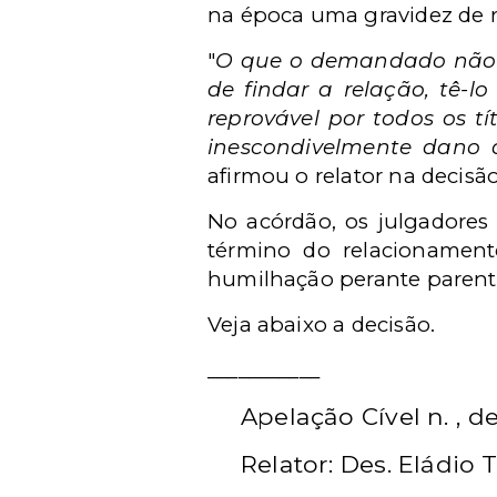
na época uma gravidez de r
"
O que o demandado não p
de findar a relação, tê-l
reprovável por todos os tí
inescondivelmente dano 
afirmou o relator na decisão
No acórdão, os julgadore
término do relacionament
humilhação perante parente
Veja abaixo a decisão.
___________
Apelação Cível n. , de
Relator: Des. Eládio 