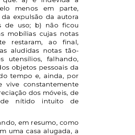
pelo menos em parte,
da expulsão da autora
 de uso; b) não ficou
s mobílias cujas notas
 restaram, ao final,
 as aludidas notas tão-
utensílios, falhando,
dos objetos pessoais da
do tempo e, ainda, por
e vive constantemente
preciação dos móveis, de
nde nítido intuito de
ntando, em
resumo, como
a em uma
casa alugada, a