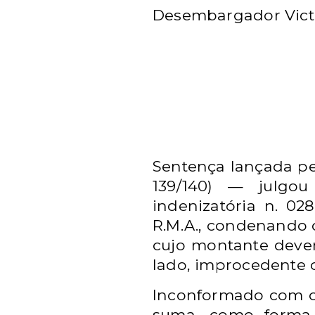
Desembargador Victo
Sentença lançada pe
139/140) — julgo
indenizatória n. 02
R.M.A., condenando 
cujo montante deve
lado, improcedente o
Inconformado com o t
suma, como forma 