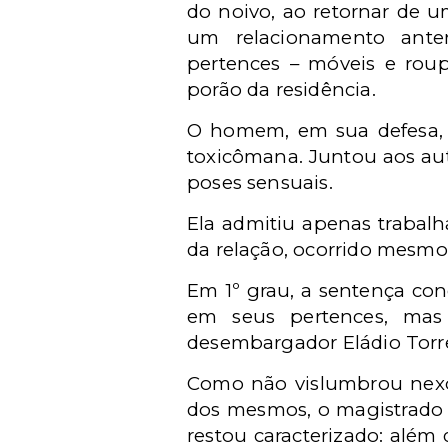
do noivo, ao retornar de u
um relacionamento ante
pertences – móveis e roup
porão da residência.
O homem, em sua defesa, s
toxicômana. Juntou aos aut
poses sensuais.
Ela admitiu apenas trabal
da relação, ocorrido mesmo 
Em 1º grau, a sentença con
em seus pertences, mas
desembargador Eládio Torret
Como não vislumbrou nexo 
dos mesmos, o magistrado 
restou caracterizado: além 