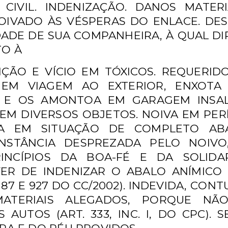
 CIVIL. INDENIZAÇÃO. DANOS
MATER
NOIVADO
ÀS VÉSPERAS DO ENLACE. DE
DADE DE SUA COMPANHEIRA, À QUAL
DI
O À
IÇÃO E VÍCIO EM TÓXICOS.
REQUERID
A EM
VIAGEM AO EXTERIOR, ENXOTA
SA E OS AMONTOA EM GARAGEM
INSA
S EM
DIVERSOS OBJETOS. NOIVA EM PE
TA EM SITUAÇÃO DE COMPLETO
AB
UNSTÂNCIA
DESPREZADA PELO NOIVO,
INCÍPIOS DA BOA-FÉ E DA SOLID
VER DE INDENIZAR O ABALO
ANÍMICO
187 E
927 DO CC/2002). INDEVIDA, CO
MATERIAIS ALEGADOS, PORQUE N
 AUTOS (ART.
333, INC. I, DO CPC)