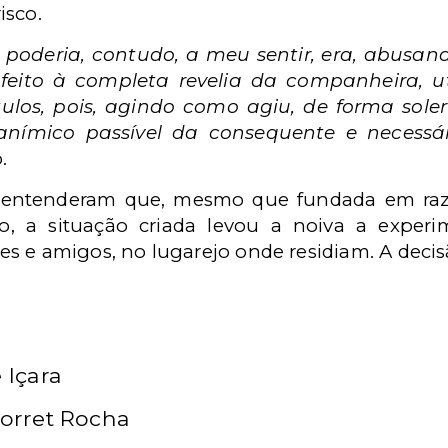
isco.
oderia, contudo, a meu sentir, era, abusand
o feito à completa revelia da companheira, u
tulos, pois, agindo como agiu, de forma sole
anímico passível da consequente e necessár
.
s entenderam que, mesmo que fundada em raz
o, a situação criada levou a noiva a exper
s e amigos, no lugarejo onde residiam. A decis
 Içara
Torret Rocha