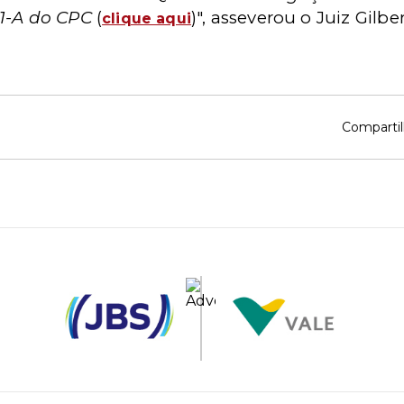
61-A do CPC
(
)", asseverou o Juiz Gilbe
clique aqui
Compartil