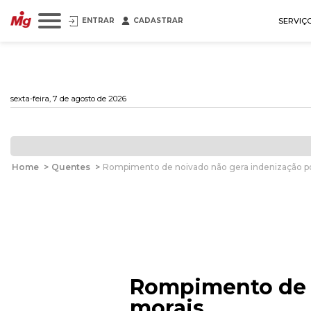
ENTRAR
CADASTRAR
SERVIÇ
sexta-feira, 7 de agosto de 2026
Home
>
Quentes
>
Rompimento de noivado não gera indenização p
Rompimento de n
morais