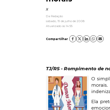
x
Da Redação
sábado, 19 de julho de 2008
Atualizado às 14:55
Compartilhar
TJ/RS - Rompimento de no
O simp
morais
indeniz
Ela pre
emocion