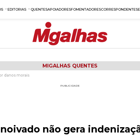
OS
EDITORIAS
QUENTES
APOIADORES
FOMENTADORES
CORRESPONDENTES
MIGALHAS QUENTES
or danos morais
PUBLICIDADE
oivado não gera indenizaç