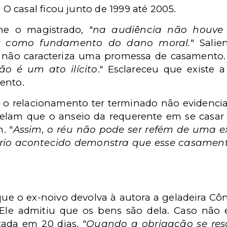
 O casal ficou junto de 1999 até 2005.
e o magistrado, "
na audiência não houve
vir como fundamento do dano moral.
" Sali
 não caracteriza uma promessa de casamento.
ão é um ato ilícito
." Esclareceu que existe 
ento.
e o relacionamento ter terminado não evidencia
velam que o anseio da requerente em se casar 
. "
Assim, o réu não pode ser refém de uma ex
rio acontecido demonstra que esse casamen
e o ex-noivo devolva à autora a geladeira Cô
Ele admitiu que os bens são dela. Caso não 
tada em 20 dias. "
Quando a obrigação se res