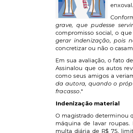
enxoval.
Conform
grave, que pudesse ser
compromisso social, o que
gerar indenização, pois n
concretizar ou não o casam
Em sua avaliação, o fato d
Assinalou que os autos re
como seus amigos a veriam
da autora, quando o próp
fracasso
."
Indenização material
O magistrado determinou qu
máquina de lavar roupas. 
multa diária de R$ 75, limi