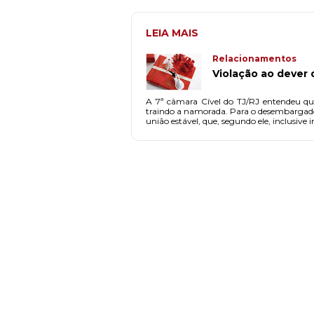
LEIA MAIS
Relacionamentos
Violação ao dever 
A 7ª câmara Cível do TJ/RJ entendeu qu
traindo a namorada. Para o desembargador André Ribeiro, relator do processo, ainda que se comprovasse a traição e a violação ao dever de fidelidade decorrente de
união estável, que, segundo ele, inclusive i