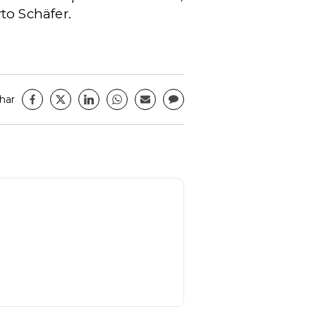
rto Schäfer.
har