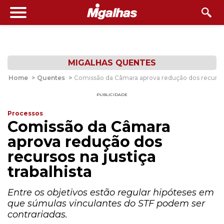
MIGALHAS QUENTES
Home
>
Quentes
>
Comissão da Câmara aprova redução dos recursos 
PUBLICIDADE
Processos
Comissão da Câmara
aprova redução dos
recursos na justiça
trabalhista
Entre os objetivos estão regular hipóteses em
que súmulas vinculantes do STF podem ser
contrariadas.