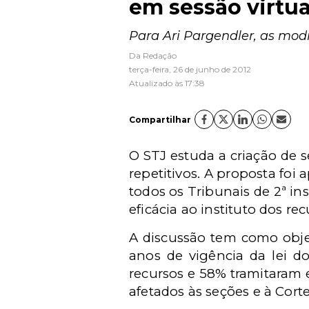
em sessão virtua
Para Ari Pargendler, as modi
Da Redação
terça-feira, 26 de junho de 2012
Atualizado às 17:38
Compartilhar
O STJ estuda a criação de s
repetitivos. A proposta foi
todos os Tribunais de 2ª in
eficácia ao instituto dos rec
A discussão tem como objet
anos de vigência da lei do
recursos e 58% tramitaram
afetados às seções e à Corte