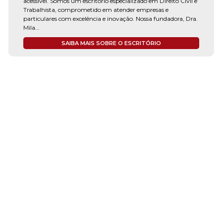
acessível. Somos um escritório especializado em Direito Civil e
Trabalhista, comprometido em atender empresas e
particulares com excelência e inovação. Nossa fundadora, Dra.
Mila...
SAIBA MAIS SOBRE O ESCRITÓRIO