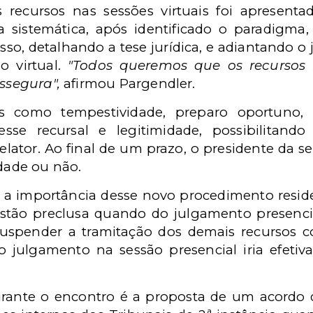
 recursos nas sessões virtuais foi apresenta
a sistemática, após identificado o paradigma,
esso, detalhando a tese jurídica, e adiantando o 
 virtual.
"Todos queremos que os recursos 
assegura",
afirmou Pargendler.
os como tempestividade, preparo oportuno, 
resse recursal e legitimidade, possibilitan
tor. Ao final de um prazo, o presidente da ses
idade ou não.
a importância desse novo procedimento reside
stão preclusa quando do julgamento presencia
 suspender a tramitação dos demais recursos co
o julgamento na sessão presencial iria efeti
urante o encontro é a proposta de um acordo 