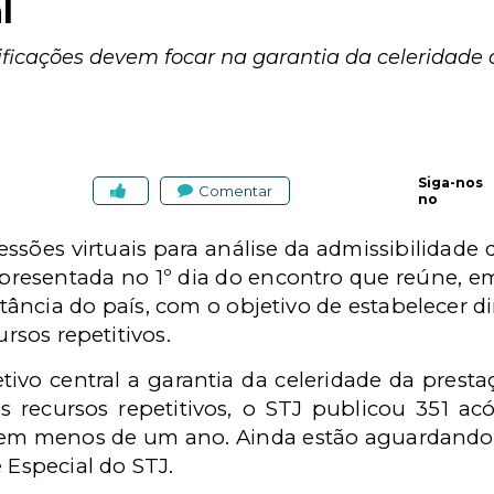
l
ficações devem focar na garantia da celeridade d
Siga-nos
Comentar
no
essões virtuais para análise da admissibilidade
 apresentada no 1º dia do encontro que reúne, em
stância do país, com o objetivo de estabelecer di
ursos repetitivos.
ivo central a garantia da celeridade da prestaç
s recursos repetitivos, o STJ publicou 351 ac
 em menos de um ano. Ainda estão aguardando a
 Especial do STJ.