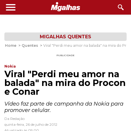
MIGALHAS QUENTES
Home
>
Quentes
>
Viral "Perdi meu amor na balada" na mira do Pro
PUBLICIDADE
Nokia
Viral "Perdi meu amor na
balada" na mira do Procon
e Conar
Vídeo faz parte de campanha da Nokia para
promover celular.
Da Redação
quinta-feira, 26 de julho de 2012
Atualizado às 09:00