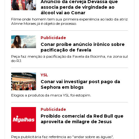
Anúncio da cerveja Devassa que
associa perda de virgindade ao
álcool vai ao Conar
Filme onde homem tem sua primeira experiência ao lado da atriz
Alinne Moraes já é objeto de processo.
Publicidade
Conar proíbe anúncio irônico sobre
pacificação de favela
Peça faz menção à pacificação da Favela da Rocinha, na zona sul
do RJ.
YSL
Conar vai investigar post pago da
Sephora em blogs
Elogios a produtos da marca YSL foi estopim.
Publicidade
Proibido comercial da Red Bull que
aproveita de milagre de Jesus
Peça publicitária faz referência ao "andar sobre as águas",