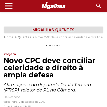
MIGALHAS QUENTES
Home
>
Quentes
>
Novo CPC deve conciliar celeridade e direito à a
PUBLICIDADE
Projeto
Novo CPC deve conciliar
celeridade e direito à
ampla defesa
Afirmação é do deputado Paulo Teixeira
(PT/SP), relator de PL na Câmara.
Da Redação
terça-feira, 7 de agosto de 2012
Atualizado às 08:55