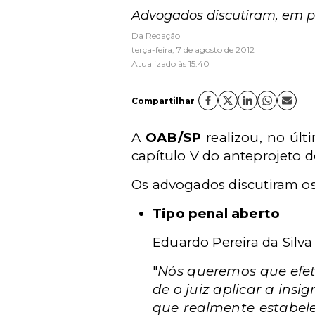
Advogados discutiram, em pa
Da Redação
terça-feira, 7 de agosto de 2012
Atualizado às 15:40
Compartilhar
A
OAB/SP
realizou, no últ
capítulo V do anteprojeto 
Os advogados discutiram os
Tipo penal aberto
Eduardo Pereira da Silva
"
Nós queremos que efet
de o juiz aplicar a ins
que realmente estabel