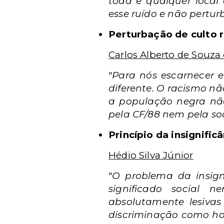
toda e qualquer local
esse ruído e não pertur
Perturbação de culto r
Carlos Alberto de Souza 
"
Para nós escarnecer e
diferente. O racismo nã
a população negra nã
pela CF/88 nem pela s
Princípio da insignific
Hédio Silva Júnior
"
O problema da insign
significado social 
absolutamente lesivas
discriminação como ho