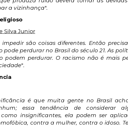
 que produza ruído deverá tomar as devidas
bar a vizinhança
".
eligioso
e Silva Junior
 impedir são coisas diferentes. Então preci
o pode perdurar no Brasil do século 21. As pol
o podem perdurar. O racismo não é mais pe
ociedade
".
ância
ificância é que muita gente no Brasil ac
nenhum;
essa tendência de considerar al
 como insignificantes, ela podem ser apli
mofóbica, contra a mulher, contra o idoso. 