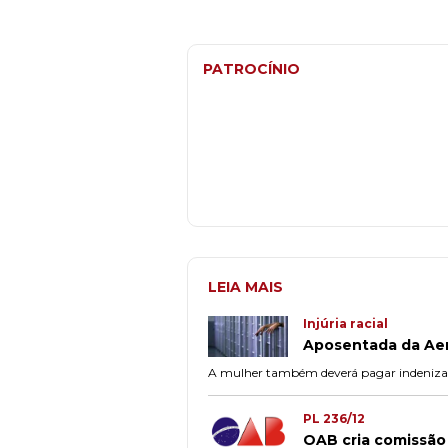
PATROCÍNIO
LEIA MAIS
Injúria racial
Aposentada da Aero
A mulher também deverá pagar indenizaç
PL 236/12
OAB cria comissão