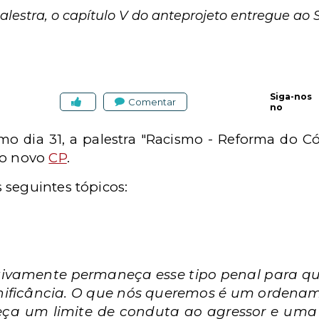
lestra, o capítulo V do anteprojeto entregue ao
Siga-nos
Comentar
no
imo dia 31, a palestra "Racismo - Reforma do C
do novo
CP
.
 seguintes tópicos:
ivamente permaneça esse tipo penal para que
ignificância. O que nós queremos é um ordena
eça um limite de conduta ao agressor e uma