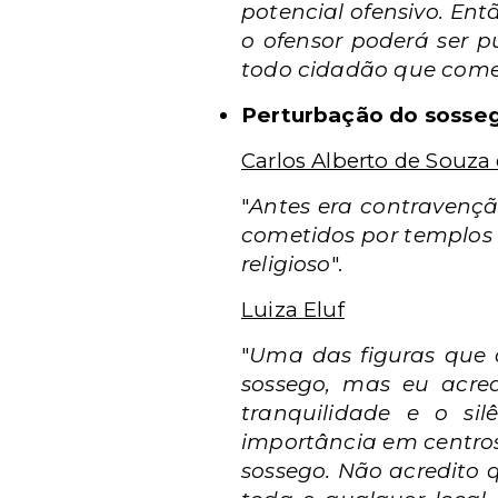
potencial ofensivo. En
o ofensor poderá ser p
todo cidadão que comet
Perturbação do sosse
Carlos Alberto de Souza 
"
Antes era contravençã
cometidos por templos 
religioso
".
Luiza Eluf
"
Uma das figuras que d
sossego, mas eu acre
tranquilidade e o s
importância em centros
sossego. Não acredito q