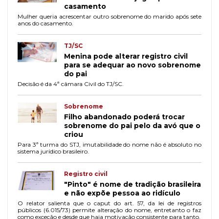
casamento
Mulher queria acrescentar outro sobrenome do marido após sete
anos do casamento.
TJ/SC
Menina pode alterar registro civil
para se adequar ao novo sobrenome
do pai
Decisão é da 4ª câmara Civil do TJ/SC.
Sobrenome
Filho abandonado poderá trocar
sobrenome do pai pelo da avó que o
criou
Para 3ª turma do STJ, imutabilidade do nome não é absoluto no
sistema jurídico brasileiro.
Registro civil
"Pinto" é nome de tradição brasileira
e não expõe pessoa ao ridículo
O relator salienta que o caput do art. 57, da lei de registros
públicos (6.015/73) permite alteração do nome, entretanto o faz
como exceção e desde que haja motivação consistente para tanto.