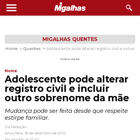
MIGALHAS QUENTES
Home
>
Quentes
>
Adolescente pode alterar registro civil e inclui
PUBLICIDADE
Nome
Adolescente pode alterar
registro civil e incluir
outro sobrenome da mãe
Mudança pode ser feita desde que respeite
estirpe familiar.
Da Redação
terça-feira, 18 de setembro de 2012
Atualizado às 17:42