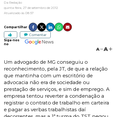
Da Redação
quinta-feira, 27 de setembro de 2012
Atualizado às 08:57
Compartilhar
Comentar
Siga-nos
no
A
A
Um advogado de MG conseguiu o
reconhecimento, pela JT, de que a relação
que mantinha com um escritório de
advocacia não era de sociedade ou
prestação de serviços, e sim de emprego. A
empresa tentou reverter a condenação a
registrar o contrato de trabalho em carteira
e pagar as verbas trabalhistas daí
decorrentes, mas a 1ª turma do TST negou