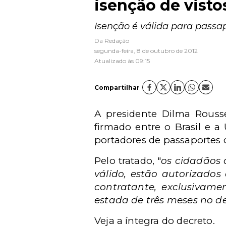
isenção de visto
Isenção é válida para passa
Da Redação
segunda-feira, 8 de outubro de 2012
Atualizado às 09:15
Compartilhar
A presidente Dilma Rouss
firmado entre o Brasil e a
portadores de passaportes
Pelo tratado, "
os cidadãos 
válido, estão autorizados 
contratante, exclusivam
estada de três meses no d
Veja a íntegra do decreto.