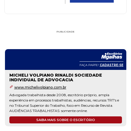
PUBLICIDADE
FAÇA PARTE!
CADASTRE-SE
MICHELI VOLPIANO RINALDI SOCIEDADE
INDIVIDUAL DE ADVOCACIA
www.michelivolpiano.com.br
Advogada trabalhista desde 2008, escritório próprio, ampla
experiência em processos trabalhistas, audiências, recursos TRT's e
no Tribunal Superior do Trabalho, foco em Recurso de Revista.
AUDIÊNCIAS TRABALHISTAS: somente online.
SAIBA MAIS SOBRE O ESCRITÓRIO