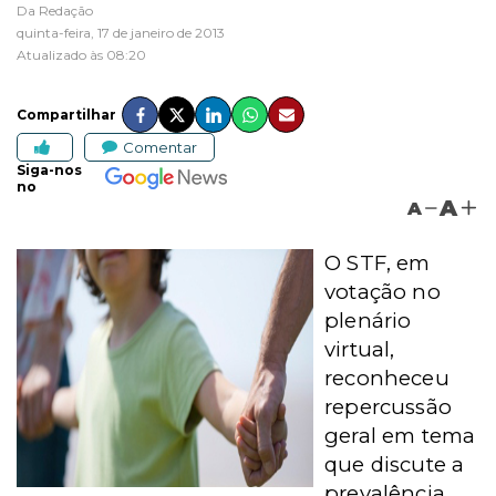
Da Redação
quinta-feira, 17 de janeiro de 2013
Atualizado às 08:20
Compartilhar
Comentar
Siga-nos
no
A
A
O STF, em
votação no
plenário
virtual,
reconheceu
repercussão
geral em tema
que discute a
prevalência,