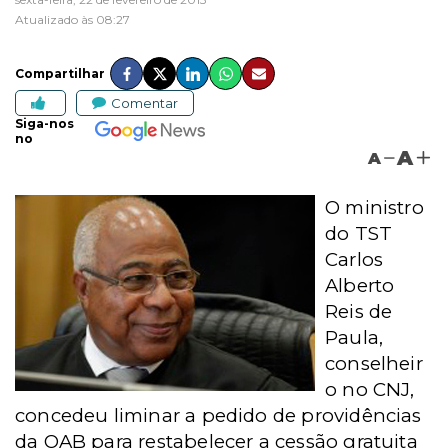
Atualizado às 08:27
Compartilhar
Comentar
Siga-nos
no
A
A
O ministro
do TST
Carlos
Alberto
Reis de
Paula,
conselheir
o no CNJ,
concedeu liminar a pedido de providências
da OAB para restabelecer a cessão gratuita