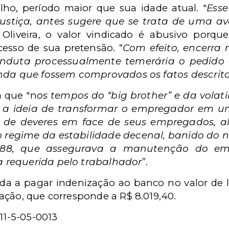
lho, período maior que sua idade atual. "
Esse
ustiça, antes sugere que se trata de uma av
o
Oliveira, o valor vindicado é abusivo porque
esso de sua pretensão. “
Com efeito, encerra 
nduta processualmente temerária o pedido 
nda que fossem comprovados os fatos descritos
a que "n
os tempos do “big brother” e da volati
 a ideia de transformar o empregador em uma
 de deveres em face de seus empregados, al
 regime da estabilidade decenal, banido do 
988, que assegurava a manutenção do em
 requerida pelo trabalhador
”.
ada a pagar indenização ao banco no valor de 
ação, que corresponde a R$ 8.019,40.
11-5-05-0013