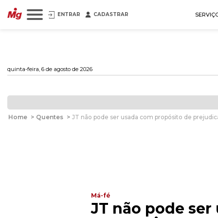
ENTRAR
CADASTRAR
SERVIÇ
quinta-feira, 6 de agosto de 2026
Home
>
Quentes
>
JT não pode ser usada com propósito de prejud
Má-fé
JT não pode ser