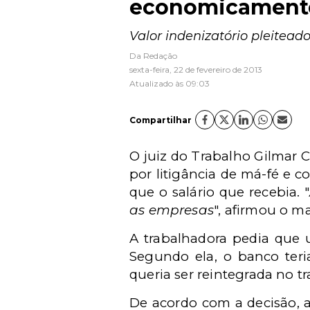
economicamente
Valor indenizatório pleitead
Da Redação
sexta-feira, 22 de fevereiro de 2013
Atualizado às 09:03
Compartilhar
O juiz do Trabalho Gilmar C
por litigância de má-fé e c
que o salário que recebia. "
as empresas
", afirmou o m
A trabalhadora pedia que u
Segundo ela, o banco teri
queria ser reintegrada no t
De acordo com a decisão, 