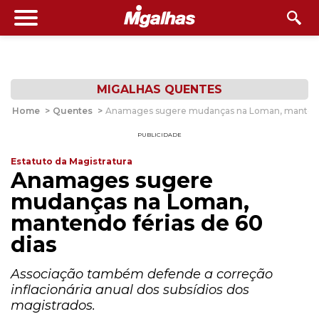
MIGALHAS QUENTES
Home
>
Quentes
>
Anamages sugere mudanças na Loman, mantendo
PUBLICIDADE
Estatuto da Magistratura
Anamages sugere
mudanças na Loman,
mantendo férias de 60
dias
Associação também defende a correção
inflacionária anual dos subsídios dos
magistrados.