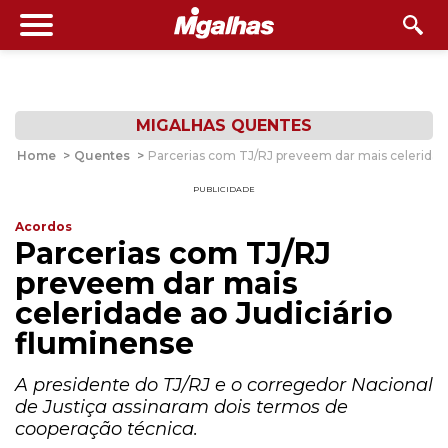
MIGALHAS QUENTES
Home
>
Quentes
>
Parcerias com TJ/RJ preveem dar mais celeridade
PUBLICIDADE
Acordos
Parcerias com TJ/RJ
preveem dar mais
celeridade ao Judiciário
fluminense
A presidente do TJ/RJ e o corregedor Nacional
de Justiça assinaram dois termos de
cooperação técnica.