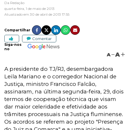
Da Redação
quarta-feira, 1 de maio de 2013
Atualizado em 30 de abril de 2013 17:55
Compartilhar
Comentar
Siga-nos
no
A
A
A presidente do TJ/RJ, desembargadora
Leila Mariano e o corregedor Nacional de
Justiça, ministro Francisco Falcão,
assinaram, na última segunda-feira, 29, dois
termos de cooperação técnica que visam
dar maior celeridade e efetividade aos
trâmites processuais na Justiça fluminense.
Os acordos se referem ao projeto "Presença
do Juiz na Comarca" e a uma iniciativa-