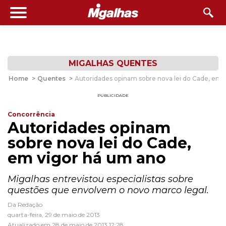
MIGALHAS QUENTES
Home
>
Quentes
>
Autoridades opinam sobre nova lei do Cade, em 
PUBLICIDADE
Concorrência
Autoridades opinam
sobre nova lei do Cade,
em vigor há um ano
Migalhas entrevistou especialistas sobre
questões que envolvem o novo marco legal.
Da Redação
quarta-feira, 29 de maio de 2013
Atualizado em 28 de maio de 2013 12:28