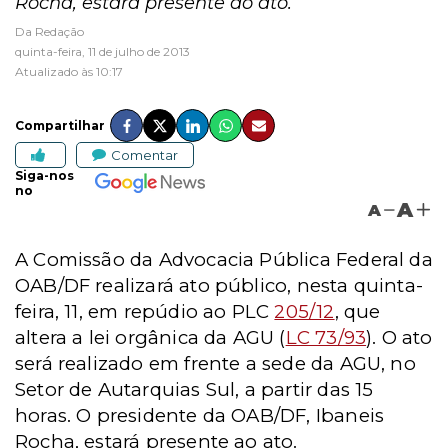
Rocha, estará presente ao ato.
Da Redação
quinta-feira, 11 de julho de 2013
Atualizado às 10:17
Compartilhar
Comentar
Siga-nos
no
A
A
A Comissão da Advocacia Pública Federal da
OAB/DF realizará ato público, nesta quinta-
feira, 11, em repúdio ao PLC
205/12
, que
altera a lei orgânica da AGU (
LC 73/93
). O ato
será realizado em frente a sede da AGU, no
Setor de Autarquias Sul, a partir das 15
horas. O presidente da OAB/DF, Ibaneis
Rocha, estará presente ao ato.