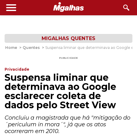
MIGALHAS QUENTES
Home
>
Quentes
>
Suspensa liminar que determinava ao Google esc
PUBLICIDADE
Privacidade
Suspensa liminar que
determinava ao Google
esclarecer coleta de
dados pelo Street View
Concluiu a magistrada que há "mitigação do
´periculum in mora´", já que os atos
ocorreram em 2010.