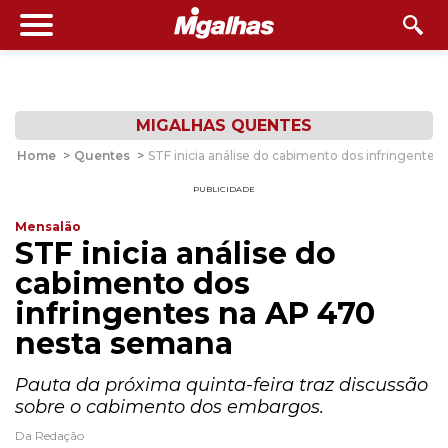
MIGALHAS QUENTES
Home
>
Quentes
>
STF inicia análise do cabimento dos infringente
PUBLICIDADE
Mensalão
STF inicia análise do
cabimento dos
infringentes na AP 470
nesta semana
Pauta da próxima quinta-feira traz discussão
sobre o cabimento dos embargos.
Da Redação