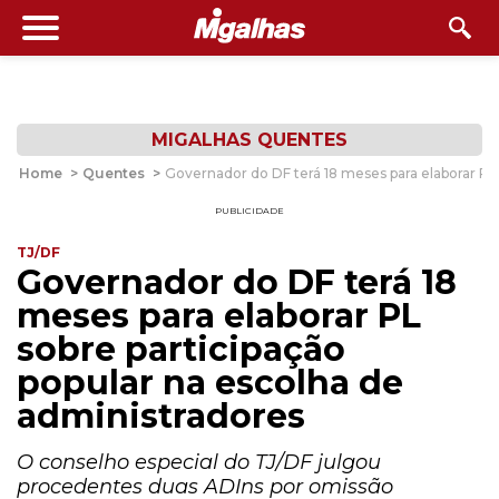
MIGALHAS QUENTES
Home
>
Quentes
>
Governador do DF terá 18 meses para elaborar PL 
PUBLICIDADE
TJ/DF
Governador do DF terá 18
meses para elaborar PL
sobre participação
popular na escolha de
administradores
O conselho especial do TJ/DF julgou
procedentes duas ADIns por omissão