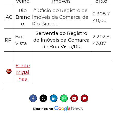
Velho
Imóveis
813,8
Rio
1º Ofício do Registro de
2.308.7
AC
Branc
Imóveis da Comarca de
40,00
o
Rio Branco
Serventia do Registro
Boa
2.202.8
RR
de Imóveis da Comarca
Vista
43,87
de Boa Vista/RR
Fonte
Migal
has
Siga-nos no