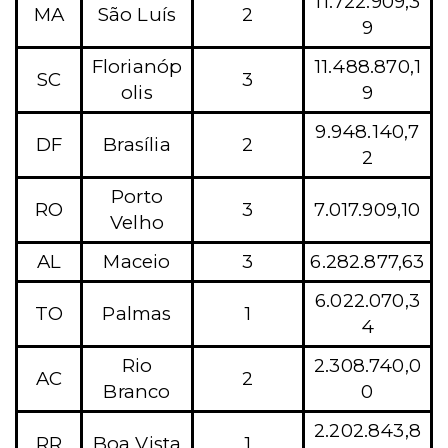
11.722.909,3
MA
São Luís
2
9
Florianóp
11.488.870,1
SC
3
olis
9
9.948.140,7
DF
Brasília
2
2
Porto
RO
3
7.017.909,10
Velho
AL
Maceio
3
6.282.877,63
6.022.070,3
TO
Palmas
1
4
Rio
2.308.740,0
AC
2
Branco
0
2.202.843,8
RR
Boa Vista
1