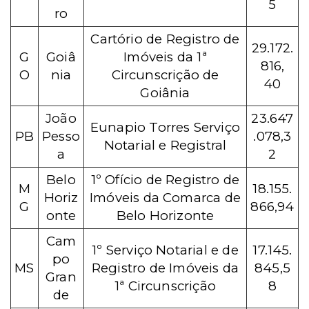
5
ro
Cartório de Registro de
29.172.
G
Goiâ
Imóveis da 1ª
816,
O
nia
Circunscrição de
40
Goiânia
João
23.647
Eunapio Torres Serviço
PB
Pesso
.078,3
Notarial e Registral
a
2
Belo
1º Ofício de Registro de
M
18.155.
Horiz
Imóveis da Comarca de
G
866,94
onte
Belo Horizonte
Cam
1º Serviço Notarial e de
17.145.
po
MS
Registro de Imóveis da
845,5
Gran
1ª Circunscrição
8
de