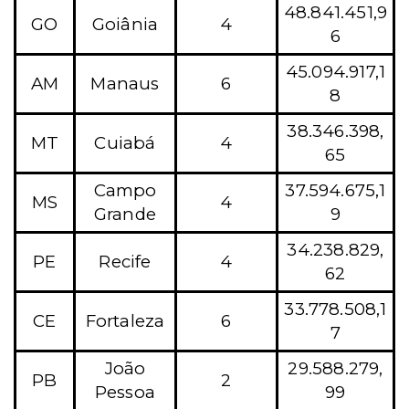
48.841.451,9
GO
Goiânia
4
6
45.094.917,1
AM
Manaus
6
8
38.346.398,
MT
Cuiabá
4
65
Campo
37.594.675,1
MS
4
Grande
9
34.238.829,
PE
Recife
4
62
33.778.508,1
CE
Fortaleza
6
7
João
29.588.279,
PB
2
Pessoa
99