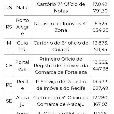
Cartório 7º Ofício de
17.042.
RN
Natal
Notas
791,30
Porto
Registro de Imóveis 4ª
16.525.
RS
Alegr
Zona
934,25
e
M
Cuia
Cartório do 6º oficio de
13.873.
T
bá
Cuiabá
511,95
Primeiro Ofício de
Fortal
13.533.
CE
Registro de Imóveis da
eza
447,38
Comarca de Fortaleza
Recif
1° Serviço de Registro
13.433.
PE
e
de Imóveis do Recife
627,49
Araca
Cartório do 5º Ofício da
12.280.
SE
ju
Comarca de Aracaju
167,03
Teres
2º Ofício de Notas e
11.226.