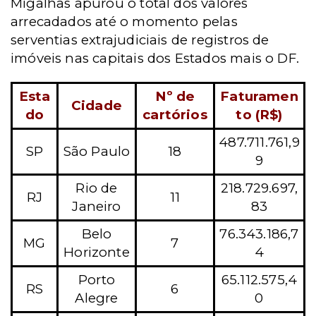
Migalhas apurou o total dos valores
arrecadados até o momento pelas
serventias extrajudiciais de registros de
imóveis nas capitais dos Estados mais o DF.
Esta
Nº de
Faturamen
Cidade
do
cartórios
to (R$)
487.711.761,9
SP
São Paulo
18
9
Rio de
218.729.697,
RJ
11
Janeiro
83
Belo
76.343.186,7
MG
7
Horizonte
4
Porto
65.112.575,4
RS
6
Alegre
0