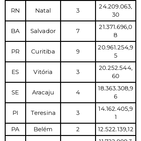
24.209.063,
RN
Natal
3
30
21.371.696,0
BA
Salvador
7
8
20.961.254,9
PR
Curitiba
9
5
20.252.544,
ES
Vitória
3
60
18.363.308,9
SE
Aracaju
4
6
14.162.405,9
PI
Teresina
3
1
PA
Belém
2
12.522.139,12