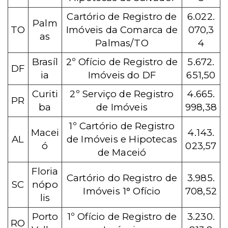
Cartório de Registro de
6.022.
Palm
TO
Imóveis da Comarca de
070,3
as
Palmas/TO
4
Brasíl
2º Ofício de Registro de
5.672.
DF
ia
Imóveis do DF
651,50
Curiti
2º Serviço de Registro
4.665.
PR
ba
de Imóveis
998,38
1º Cartório de Registro
Macei
4.143.
AL
de Imóveis e Hipotecas
ó
023,57
de Maceió
Floria
Cartório do Registro de
3.985.
SC
nópo
Imóveis 1° Ofício
708,52
lis
Porto
1º Ofício de Registro de
3.230.
RO