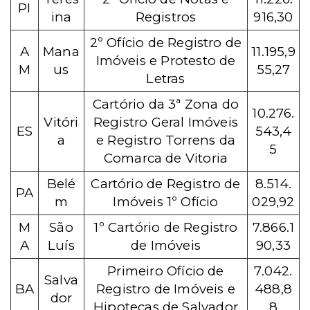
PI
ina
Registros
916,30
2º Ofício de Registro de
A
Mana
11.195,9
Imóveis e Protesto de
M
us
55,27
Letras
Cartório da 3ª Zona do
10.276.
Vitóri
Registro Geral Imóveis
ES
543,4
a
e Registro Torrens da
5
Comarca de Vitoria
Belé
Cartório de Registro de
8.514.
PA
m
Imóveis 1º Ofício
029,92
M
São
1º Cartório de Registro
7.866.1
A
Luís
de Imóveis
90,33
Primeiro Ofício de
7.042.
Salva
BA
Registro de Imóveis e
488,8
dor
Hipotecas de Salvador
8