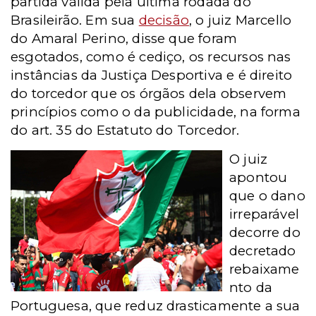
partida válida pela última rodada do
Brasileirão. Em sua
decisão
, o juiz Marcello
do Amaral Perino, disse que
foram
esgotados, como é cediço, os recursos nas
instâncias da Justiça Desportiva e é direito
do torcedor que os órgãos dela observem
princípios como o da publicidade, na forma
do art. 35 do Estatuto do Torcedor.
O juiz
apontou
que o dano
irreparável
decorre do
decretado
rebaixame
nto da
Portuguesa, que reduz drasticamente a sua