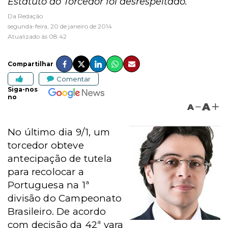
Estatuto do Torcedor foi desrespeitado.
Da Redação
segunda-feira, 20 de janeiro de 2014
Atualizado às 08:42
Compartilhar
Comentar
Siga-nos
no
A
A
No último dia 9/1, um
torcedor obteve
antecipação de tutela
para recolocar a
Portuguesa na 1ª
divisão do Campeonato
Brasileiro. De acordo
com decisão da 42ª vara