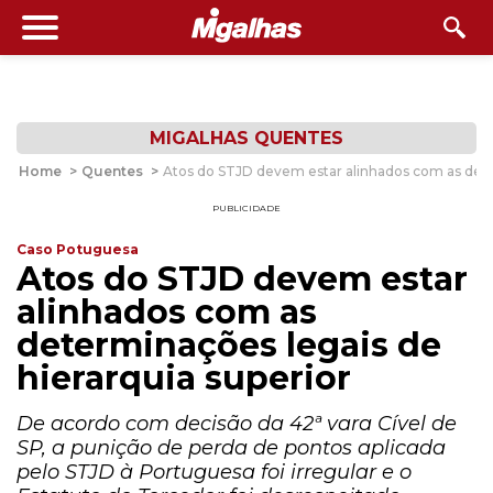
MIGALHAS QUENTES
Home
>
Quentes
>
Atos do STJD devem estar alinhados com as dete
PUBLICIDADE
Caso Potuguesa
Atos do STJD devem estar
alinhados com as
determinações legais de
hierarquia superior
De acordo com decisão da 42ª vara Cível de
SP, a punição de perda de pontos aplicada
pelo STJD à Portuguesa foi irregular e o