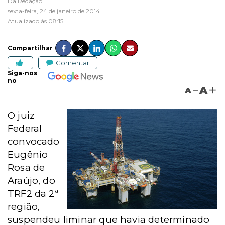
Da Redação
sexta-feira, 24 de janeiro de 2014
Atualizado às 08:15
Compartilhar
Comentar
Siga-nos
no
A
A
O juiz
Federal
convocado
Eugênio
Rosa de
Araújo, do
TRF2 da 2ª
região,
suspendeu liminar que havia determinado