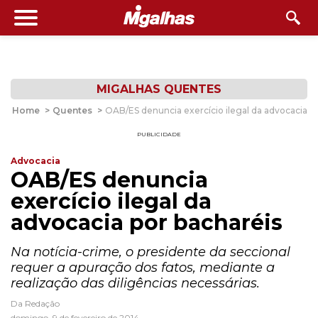
MIGALHAS QUENTES
Home
>
Quentes
>
OAB/ES denuncia exercício ilegal da advocacia p
PUBLICIDADE
Advocacia
OAB/ES denuncia
exercício ilegal da
advocacia por bacharéis
Na notícia-crime, o presidente da seccional
requer a apuração dos fatos, mediante a
realização das diligências necessárias.
Da Redação
domingo, 9 de fevereiro de 2014