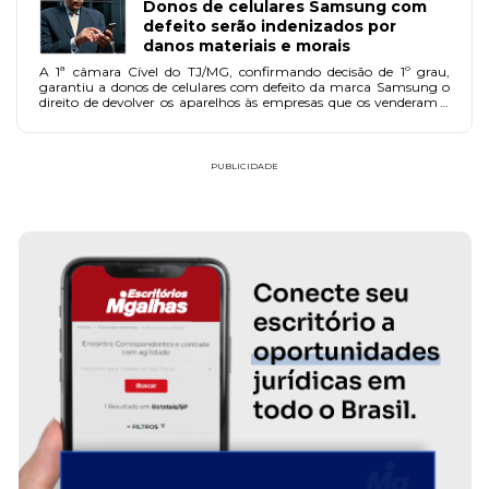
Donos de celulares Samsung com
defeito serão indenizados por
danos materiais e morais
A 1ª câmara Cível do TJ/MG, confirmando decisão de 1º grau,
garantiu a donos de celulares com defeito da marca Samsung o
direito de devolver os aparelhos às empresas que os venderam e
receber indenização por danos materiais e morais. A decisão foi
estendida a todos os que estavam na mesma situação dos autores
da ação e que apresentaram reclamação perante o Procon até a
data da sentença (19/9/05).
PUBLICIDADE