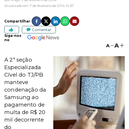
Atualizado em 7 de fevereiro de 2014 14:57
Compartilhar
Comentar
Siga-nos
no
A
A
A 2ª seção
Especializada
Cível do TJ/PB
manteve
condenação da
Samsung ao
pagamento de
multa de R$ 20
mil decorrente
do