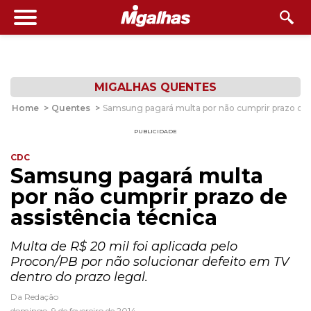
MIGALHAS QUENTES
Home
>
Quentes
>
Samsung pagará multa por não cumprir prazo de a
PUBLICIDADE
CDC
Samsung pagará multa
por não cumprir prazo de
assistência técnica
Multa de R$ 20 mil foi aplicada pelo
Procon/PB por não solucionar defeito em TV
dentro do prazo legal.
Da Redação
domingo, 9 de fevereiro de 2014