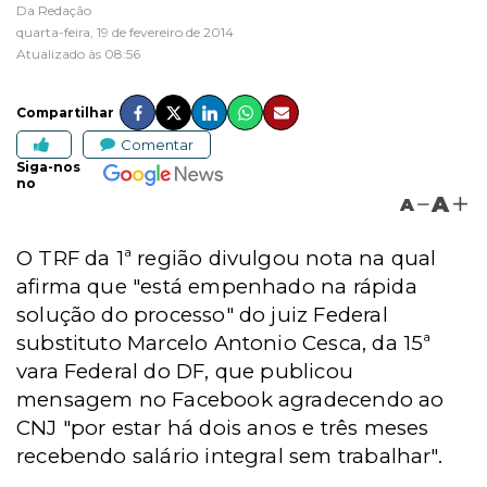
Da Redação
quarta-feira, 19 de fevereiro de 2014
Atualizado às 08:56
Compartilhar
Comentar
Siga-nos
no
A
A
O TRF da 1ª região divulgou nota na qual
afirma que "está empenhado na rápida
solução do processo" do juiz Federal
substituto Marcelo Antonio Cesca, da 15ª
vara Federal do DF, que publicou
mensagem no Facebook agradecendo ao
CNJ "por estar há dois anos e três meses
recebendo salário integral sem trabalhar".